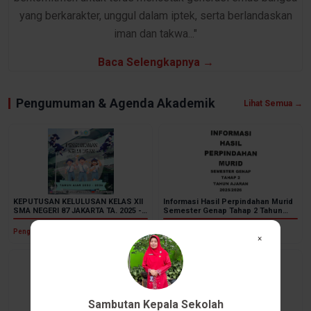
yang berkarakter, unggul dalam iptek, serta berlandaskan
iman dan takwa..."
Baca Selengkapnya →
Pengumuman & Agenda Akademik
Lihat Semua →
KEPUTUSAN KELULUSAN KELAS XII
Informasi Hasil Perpindahan Murid
SMA NEGERI 87 JAKARTA TA. 2025 -
Semester Genap Tahap 2 Tahun
2026
Ajaran 2025/2026
Pengumuman
Pengumuman
×
Sambutan Kepala Sekolah