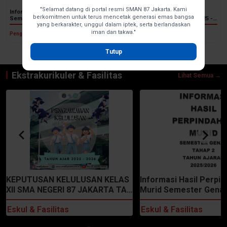
"Selamat datang di portal resmi SMAN 87 Jakarta. Kami
Informasi Perpindahan Murid
PENGUMUMAN SISWA-SISWI
berkomitmen untuk terus mencetak generasi emas bangsa
Semester Genap Tahap 2 Tahun
ELIGIBLE TAHUN PELAJARAN 2025 -
yang berkarakter, unggul dalam iptek, serta berlandaskan
Pelajaran 2025/2026
2026 SMA NEGERI 87 JAKARTA
iman dan takwa."
Pengumuman
Pengumuman
Tutup
← Geser ke samping untuk pengumuman lainnya →
Ekstrakurikuler & Fasilitas
Lihat Semua →
KEPUTUSAN KELULUSAN KELAS
Informasi Hasil Perpi
XII SMA NEGERI 87 JAKARTA TA.
Murid Semester Genap
2025 - 2026
Tahun Ajaran 2025/20
Eskul & Fasilitas
Eskul & Fasilitas