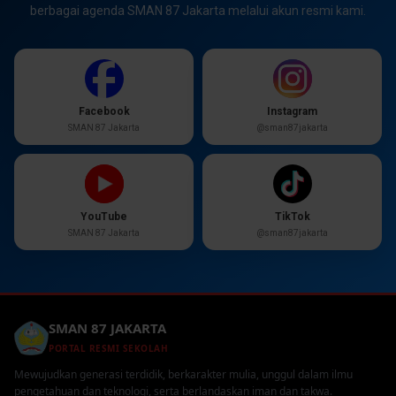
berbagai agenda SMAN 87 Jakarta melalui akun resmi kami.
Facebook
Instagram
SMAN 87 Jakarta
@sman87jakarta
YouTube
TikTok
SMAN 87 Jakarta
@sman87jakarta
SMAN 87 JAKARTA
PORTAL RESMI SEKOLAH
Mewujudkan generasi terdidik, berkarakter mulia, unggul dalam ilmu
pengetahuan dan teknologi, serta berlandaskan iman dan takwa.